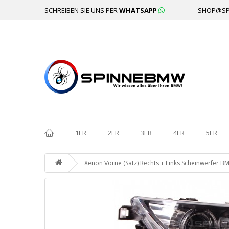
SCHREIBEN SIE UNS PER
WHATSAPP
SHOP@SP
1ER
2ER
3ER
4ER
5ER
Xenon Vorne (Satz) Rechts + Links Scheinwerfer BM