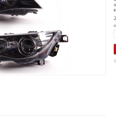
O
B
M