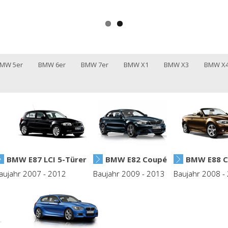
MW 5er
BMW 6er
BMW 7er
BMW X1
BMW X3
BMW X
BMW E87 LCI 5-Türer
BMW E82 Coupé
BMW E88 C
aujahr 2007 - 2012
Baujahr 2009 - 2013
Baujahr 2008 -