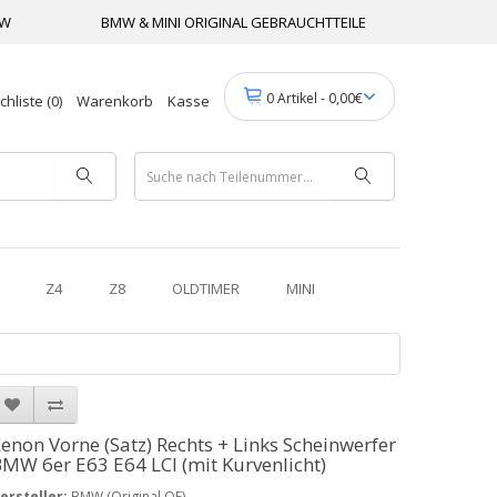
MW
BMW & MINI ORIGINAL GEBRAUCHTTEILE
0 Artikel - 0,00€
hliste (0)
Warenkorb
Kasse
Z4
Z8
OLDTIMER
MINI
enon Vorne (Satz) Rechts + Links Scheinwerfer
MW 6er E63 E64 LCI (mit Kurvenlicht)
ersteller:
BMW (Original OE)