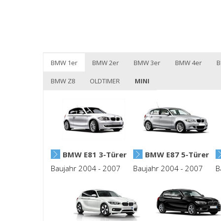
BMW 1er
BMW 2er
BMW 3er
BMW 4er
B
BMW Z8
OLDTIMER
MINI
BMW E81 3-Türer
BMW E87 5-Türer
Baujahr 2004 - 2007
Baujahr 2004 - 2007
B