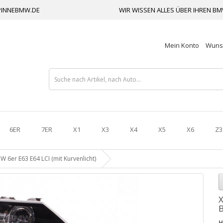
INNEBMW.DE
WIR WISSEN ALLES ÜBER IHREN B
Mein Konto
Wunsc
6ER
7ER
X1
X3
X4
X5
X6
Z3
W 6er E63 E64 LCI (mit Kurvenlicht)
X
B
H