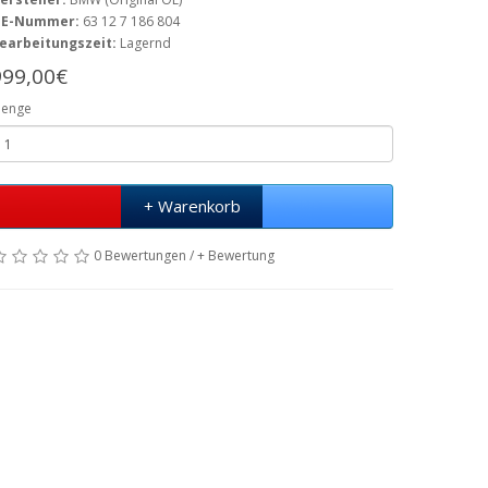
E-Nummer:
63 12 7 186 804
earbeitungszeit:
Lagernd
999,00€
enge
+ Warenkorb
0 Bewertungen
/
+ Bewertung