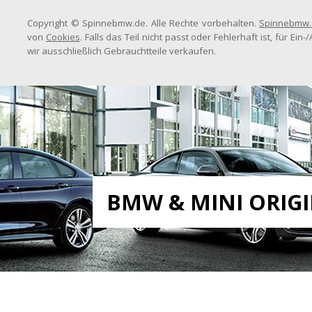
Copyright © Spinnebmw.de. Alle Rechte vorbehalten.
Spinnebmw.
von
Cookies
. Falls das Teil nicht passt oder Fehlerhaft ist, für E
wir ausschließlich Gebrauchtteile verkaufen.
BMW & MINI ORIG