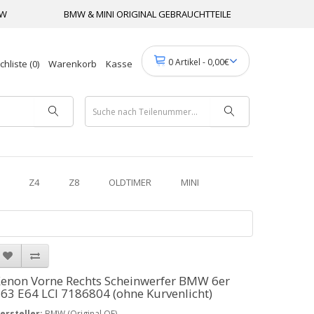
MW
BMW & MINI ORIGINAL GEBRAUCHTTEILE
0 Artikel - 0,00€
hliste (0)
Warenkorb
Kasse
Z4
Z8
OLDTIMER
MINI
enon Vorne Rechts Scheinwerfer BMW 6er
63 E64 LCI 7186804 (ohne Kurvenlicht)
ersteller:
BMW (Original OE)