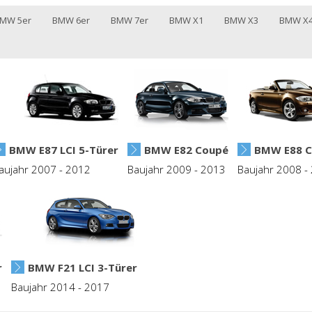
MW 5er
BMW 6er
BMW 7er
BMW X1
BMW X3
BMW X
BMW E87 LCI 5-Türer
BMW E82 Coupé
BMW E88 C
aujahr 2007 - 2012
Baujahr 2009 - 2013
Baujahr 2008 -
r
BMW F21 LCI 3-Türer
Baujahr 2014 - 2017