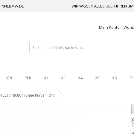
INNEBMW.DE
WIR WISSEN ALLES ÜBER IHREN B
Mein Konto
Wunsc
6ER
7ER
X1
X3
X4
X5
X6
Z3
 LCI 7186804 (ohne Kurvenlicht)
X
E
H