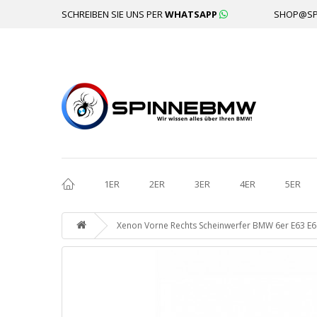
SCHREIBEN SIE UNS PER
WHATSAPP
SHOP@SP
1ER
2ER
3ER
4ER
5ER
Xenon Vorne Rechts Scheinwerfer BMW 6er E63 E64